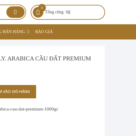
0
Tổng cộng:
0
₫
G BÁN HÀNG
BÁO GIÁ
LY. ARABICA CẦU ĐẤT PREMIUM
M VÀO GIỎ HÀNG
rabica-cau-dat-premium-1000gr
Trà Sữa Truyền Thống
Trà Sữa Pha Máy