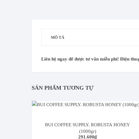
Chính sách đổi trả hàng
Sữa
Bảo Mật Thông Tin-Quyền Riêng
Topping
Tư
MÔ TẢ
Sản Phẩm Khác
Quy Trình Hoàn Tiền
Liên hệ ngay để được tư vấn miễn phí! Điện tho
SẢN PHẨM TƯƠNG TỰ
BUI COFFEE SUPPLY. ROBUSTA HONEY
(1000gr)
291.600
₫