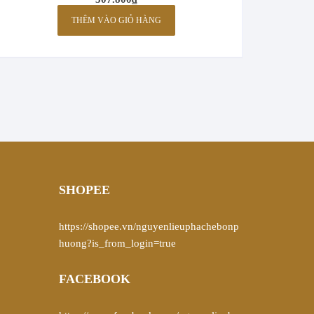
THÊM VÀO GIỎ HÀNG
SHOPEE
https://shopee.vn/nguyenlieuphachebonp
huong?is_from_login=true
FACEBOOK