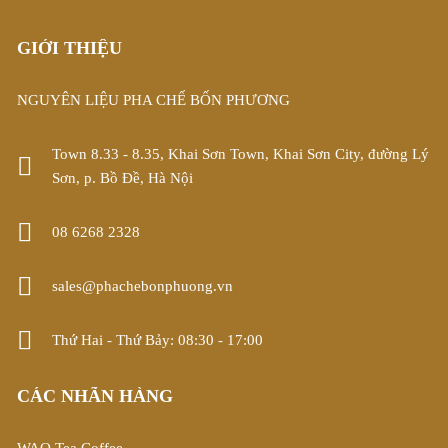
GIỚI THIỆU
NGUYÊN LIỆU PHA CHẾ BỐN PHƯƠNG
Town 8.33 - 8.35, Khai Sơn Town, Khai Sơn City, đường Lý
Sơn, p. Bồ Đề, Hà Nội
08 6268 2328
sales@phachebonphuong.vn
Thứ Hai - Thứ Bảy: 08:30 - 17:00
CÁC NHÃN HÀNG