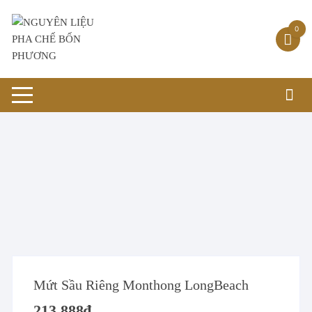
Chuyển
tới
0
nội
dung
Mứt Sầu Riêng Monthong LongBeach
213.888
₫