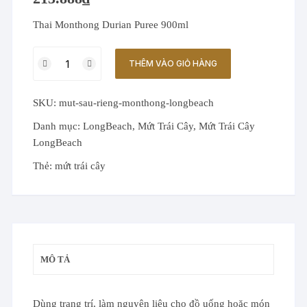
Thai Monthong Durian Puree 900ml
Mứt
THÊM VÀO GIỎ HÀNG
Sầu
Riêng
SKU:
mut-sau-rieng-monthong-longbeach
Monthong
LongBeach
Danh mục:
LongBeach
,
Mứt Trái Cây
,
Mứt Trái Cây
số
LongBeach
lượng
Thẻ:
mứt trái cây
MÔ TẢ
Dùng trang trí, làm nguyên liệu cho đồ uống hoặc món